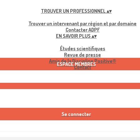
TROUVER UN PROFESSIONNEL
▴
▾
Trouver un intervenant par région et par domaine
Contacter ADPF
EN SAVOIR PLUS
▴
▾
Études scientifiques
Revue de presse
Amis de la Discipline Positive®
ESPACE MEMBRES
Contact
Se connecter