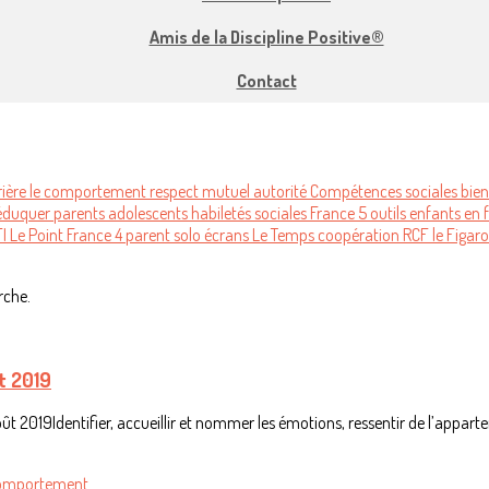
Amis de la Discipline Positive®
Contact
errière le comportement
respect mutuel
autorité
Compétences sociales
bien
éduquer
parents
adolescents
habiletés sociales
France 5
outils
enfants
en 
FI
Le Point
France 4
parent solo
écrans
Le Temps
coopération
RCF
le Figar
rche.
t 2019
ût 2019Identifier, accueillir et nommer les émotions, ressentir de l’appart
e comportement