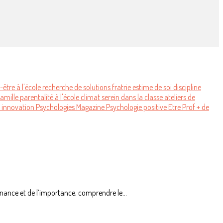
-être à l'école
recherche de solutions
fratrie
estime de soi
discipline
famille
parentalité
à l'école
climat serein
dans la classe
ateliers de
o
innovation
Psychologies Magazine
Psychologie positive
Etre Prof
+ de
enance et de l’importance, comprendre le...