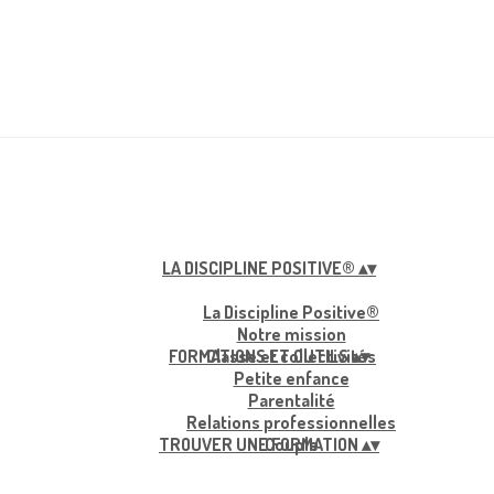
LA DISCIPLINE POSITIVE®
▴
▾
La Discipline Positive®
Notre mission
FORMATIONS ET OUTILS
Classe et collectivités
▴
▾
Petite enfance
Parentalité
Relations professionnelles
TROUVER UNE FORMATION
Couple
▴
▾