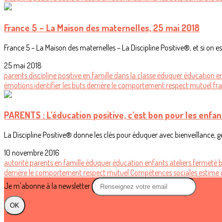
France 5 – La Maison des maternelles, 25 mai 2018
France 5 – La Maison des maternelles – La Discipline Positive®, et si on ess
25 mai 2018
parents
discipline positive
en famille
dans la classe
éduquer
éducation
e
émotions
identifier les buts derrière le comportement
respect mutuel
fra
PARENTS : L’éducation positive, c’est bon pour les enfant
La Discipline Positive® donne les clés pour éduquer avec bienveillance, gére
10 novembre 2016
autorité
parents
en famille
éduquer
éducation
enfants
ateliers
fermeté
b
derrière le comportement
respect mutuel
Compétences sociales
estime 
Je m'abonne à la newsletter
OK