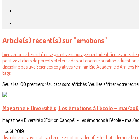
Article(s) récent(s) sur "émotions"
bienveillance
fermeté
enseignants
encouragement
identifier les buts d
positive
ateliers de parents
ateliers
ados
autonomie
punition
éducation
discipline positive
Sciences cognitives
Féminin Bio
Académie d'Amiens
R
tags
Seuls les 100 premiers résultats sont affichés. Veuillez affiner votre reche
Magazine « Diversité », Les émotions à l’école – mai/aoû
Magazine « Diversité » (Edition Canopé) – Les émotions à l’école – mai/ao
1 août 2019
discipline positive
outils
à l'école
émotions
identifier les buts derrière l