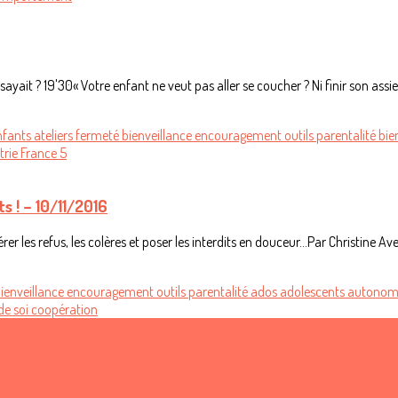
ayait ? 19'30« Votre enfant ne veut pas aller se coucher ? Ni finir son assiett
nfants
ateliers
fermeté
bienveillance
encouragement
outils
parentalité
bie
trie
France 5
s ! – 10/11/2016
r les refus, les colères et poser les interdits en douceur…Par Christine Avell
ienveillance
encouragement
outils
parentalité
ados
adolescents
autonom
de soi
coopération