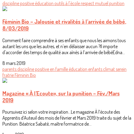
discipline positive
éducation
outils
à l'école
respect mutuel
punition
Féminin Bio – Jalousie et rivalités à l’arrivée de bébé,
8/03/2019
Comment faire comprendre à ses enfants que nous les aimons tous
autant les uns que les autres, et n’en délaisser aucun ?Il importe
d'accorder des temps de qualité aux aînés à l’arrivée de bébéEdna...
8 mars 2019
parents
discipline positive
en famille
éducation
enfants
climat serein
fratrie
Féminin Bio
Magazine « À l’Ecoute», sur la punition – Fév./Mars
2019
Poursuivez ici selon votre inspiration...Le magazine À l’écoute des
Apprentis d’Auteuil des mois de février et Mars 2019 traite du sujet de la
Punition. Béatrice Sabaté, maître formatrice de...