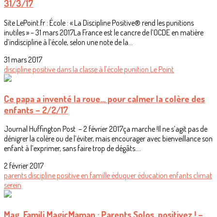
31/3/17
Site LePoint.fr : École : « La Discipline Positive® rend les punitions
inutiles » – 31 mars 2017La France est le cancre de l’OCDE en matière
d’indiscipline à l’école, selon une note de la...
31 mars 2017
discipline positive
dans la classe
à l'école
punition
Le Point
Ce papa a inventé la roue… pour calmer la colère des
enfants – 2/2/17
Journal Huffington Post – 2 février 2017ça marche !Il ne s’agit pas de
dénigrer la colère ou de l’éviter, mais encourager avec bienveillance son
enfant à l’exprimer, sans faire trop de dégâts....
2 février 2017
parents
discipline positive
en famille
éduquer
éducation
enfants
climat
serein
Mag. Famili MagicMaman : Parents Solos, positivez ! –