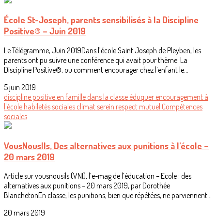
École St-Joseph, parents sensibilisés à la Discipline
Positive® – Juin 2019
Le Télégramme, Juin 2019Dans l’école Saint Joseph de Pleyben, les
parents ont pu suivre une conférence qui avait pour thème: La
Discipline Positive®, ou comment encourager chez l’enfant le...
5 juin 2019
discipline positive
en famille
dans la classe
éduquer
encouragement
à
l'école
habiletés sociales
climat serein
respect mutuel
Compétences
sociales
VousNousIls, Des alternatives aux punitions à l'école –
20 mars 2019
Article sur vousnousils (VNI), l’e-mag de l’éducation – Ecole : des
alternatives aux punitions – 20 mars 2019, par Dorothée
BlanchetonEn classe, les punitions, bien que répétées, ne parviennent...
20 mars 2019