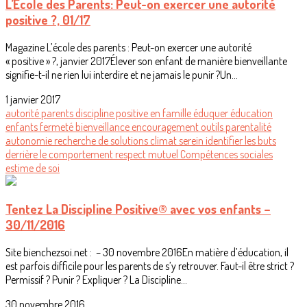
L’École des Parents: Peut-on exercer une autorité
positive ?, 01/17
Magazine L’école des parents : Peut-on exercer une autorité
« positive » ?, janvier 2017Élever son enfant de manière bienveillante
signifie-t-il ne rien lui interdire et ne jamais le punir ?Un...
1 janvier 2017
autorité
parents
discipline positive
en famille
éduquer
éducation
enfants
fermeté
bienveillance
encouragement
outils
parentalité
autonomie
recherche de solutions
climat serein
identifier les buts
derrière le comportement
respect mutuel
Compétences sociales
estime de soi
Tentez La Discipline Positive® avec vos enfants –
30/11/2016
Site bienchezsoi.net : – 30 novembre 2016En matière d’éducation, il
est parfois difficile pour les parents de s’y retrouver. Faut-il être strict ?
Permissif ? Punir ? Expliquer ? La Discipline...
30 novembre 2016