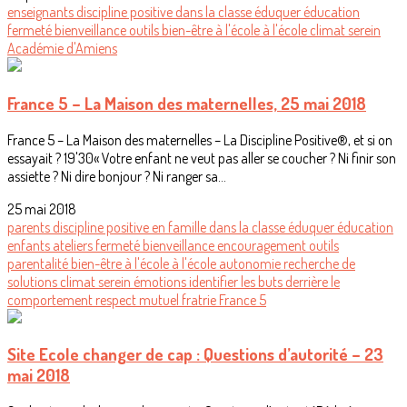
enseignants
discipline positive
dans la classe
éduquer
éducation
fermeté
bienveillance
outils
bien-être à l'école
à l'école
climat serein
Académie d'Amiens
France 5 – La Maison des maternelles, 25 mai 2018
France 5 – La Maison des maternelles – La Discipline Positive®, et si on
essayait ? 19'30« Votre enfant ne veut pas aller se coucher ? Ni finir son
assiette ? Ni dire bonjour ? Ni ranger sa...
25 mai 2018
parents
discipline positive
en famille
dans la classe
éduquer
éducation
enfants
ateliers
fermeté
bienveillance
encouragement
outils
parentalité
bien-être à l'école
à l'école
autonomie
recherche de
solutions
climat serein
émotions
identifier les buts derrière le
comportement
respect mutuel
fratrie
France 5
Site Ecole changer de cap : Questions d’autorité – 23
mai 2018