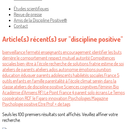
Études scientifiques
Revue de presse
Amis de la Discipline Positive®
Contact
Article(s) récent(s) sur "discipline positive"
bienveillance
fermeté
enseignants
encouragement
identifier les buts
derrière le comportement
respect mutuel
autorité
Compétences
sociales
bien-être à l'école
recherche de solutions
fratrie
estime de soi
ateliers de parents
ateliers
ados
autonomie
émotions
punition
éducation
éduquer
parents
adolescents
habiletés sociales
France 5
outils
enfants
en famille
parentalité
à l'école
climat serein
dans la
classe
ateliers de discipline positive
Sciences cognitives
Féminin Bio
Académie d'Amiens
RFI
Le Point
France 4
parent solo
écrans
Le Temps
coopération
RCF
le Figaro
innovation
Psychologies Magazine
Psychologie positive
Etre Prof
+ de tags
Seuls les 100 premiers résultats sont affichés. Veuillez affiner votre
recherche.