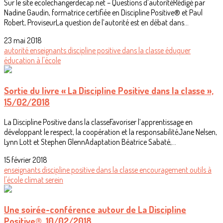
Sur le site ecolechangerdecap.net – Questions d’autoritéRédigé par
Nadine Gaudin, formatrice certifiée en Discipline Positive® et Paul
Robert, ProviseurLa question de l’autorité est en débat dans...
23 mai 2018
autorité
enseignants
discipline positive
dans la classe
éduquer
éducation
à l'école
Sortie du livre « La Discipline Positive dans la classe »,
15/02/2018
La Discipline Positive dans la classeFavoriser l’apprentissage en
développant le respect, la coopération et la responsabilitéJane Nelsen,
Lynn Lott et Stephen GlennAdaptation Béatrice Sabaté,...
15 février 2018
enseignants
discipline positive
dans la classe
encouragement
outils
à
l'école
climat serein
Une soirée-conférence autour de La Discipline
Positive®, 10/02/2018