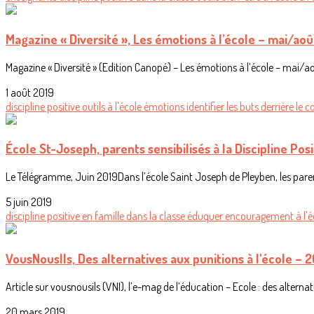
Magazine « Diversité », Les émotions à l’école – mai/aoû
Magazine « Diversité » (Edition Canopé) – Les émotions à l’école – mai/ao
1 août 2019
discipline positive
outils
à l'école
émotions
identifier les buts derrière l
École St-Joseph, parents sensibilisés à la Discipline Pos
Le Télégramme, Juin 2019Dans l’école Saint Joseph de Pleyben, les paren
5 juin 2019
discipline positive
en famille
dans la classe
éduquer
encouragement
à l'
VousNousIls, Des alternatives aux punitions à l'école – 
Article sur vousnousils (VNI), l’e-mag de l’éducation – Ecole : des altern
20 mars 2019