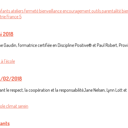
nfants
ateliers
fermeté
bienveillance
encouragement
outils
parentalité
bie
trie
France 5
i 2018
 Gaudin, formatrice certifiée en Discipline Positive® et Paul Robert, Provis
n
à l'école
 15/02/2018
pant le respect, la coopération et la responsabilitéJane Nelsen, Lynn Lott 
cole
climat serein
nants