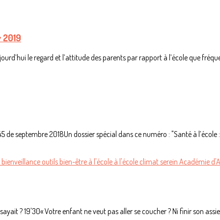
v 2019
jourd’hui le regard et l’attitude des parents par rapport à l’école que fréqu
 de septembre 2018Un dossier spécial dans ce numéro : "Santé à l’école : agi
é
bienveillance
outils
bien-être à l'école
à l'école
climat serein
Académie d'
ayait ? 19'30« Votre enfant ne veut pas aller se coucher ? Ni finir son assiett