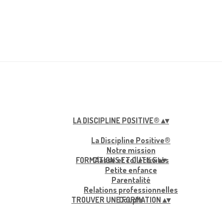
LA DISCIPLINE POSITIVE®
▴
▾
La Discipline Positive®
Notre mission
FORMATIONS ET OUTILS
Classe et collectivités
▴
▾
Petite enfance
Parentalité
Relations professionnelles
TROUVER UNE FORMATION
Couple
▴
▾