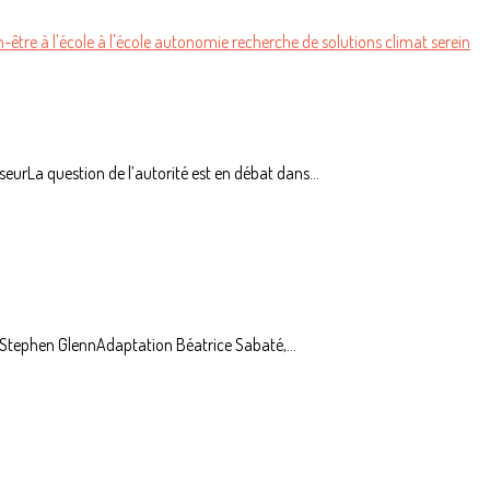
n-être à l'école
à l'école
autonomie
recherche de solutions
climat serein
eurLa question de l’autorité est en débat dans...
et Stephen GlennAdaptation Béatrice Sabaté,...