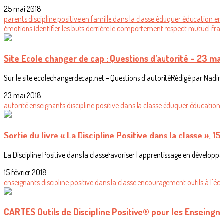
25 mai 2018
parents
discipline positive
en famille
dans la classe
éduquer
éducation
e
émotions
identifier les buts derrière le comportement
respect mutuel
fra
Site Ecole changer de cap : Questions d’autorité – 23 ma
Sur le site ecolechangerdecap.net – Questions d’autoritéRédigé par Nadine
23 mai 2018
autorité
enseignants
discipline positive
dans la classe
éduquer
éducatio
Sortie du livre « La Discipline Positive dans la classe »,
La Discipline Positive dans la classeFavoriser l’apprentissage en dévelop
15 février 2018
enseignants
discipline positive
dans la classe
encouragement
outils
à l'é
CARTES Outils de Discipline Positive® pour les Enseing