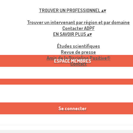
TROUVER UN PROFESSIONNEL
▴
▾
Trouver un intervenant par région et par domaine
Contacter ADPF
EN SAVOIR PLUS
▴
▾
Études scientifiques
Revue de presse
Amis de la Discipline Positive®
ESPACE MEMBRES
Contact
Se connecter