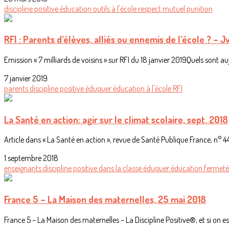
discipline positive
éducation
outils
à l'école
respect mutuel
punition
RFI : Parents d’élèves, alliés ou ennemis de l’école ? – J
Emission « 7 milliards de voisins » sur RFI du 18 janvier 2019Quels sont au
7 janvier 2019
parents
discipline positive
éduquer
éducation
à l'école
RFI
La Santé en action: agir sur le climat scolaire, sept. 2018
Article dans « La Santé en action », revue de Santé Publique France, n° 445
1 septembre 2018
enseignants
discipline positive
dans la classe
éduquer
éducation
fermet
France 5 – La Maison des maternelles, 25 mai 2018
France 5 – La Maison des maternelles – La Discipline Positive®, et si on ess