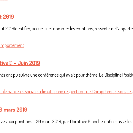
t 2019
ût 2019Identifier, accueillir et nommer les émotions, ressentir de l’appart
e comportement
itive® – Juin 2019
ts ont pu suivre une conférence qui avait pour thème: La Discipline Posit
école
habiletés sociales
climat serein
respect mutuel
Compétences sociales
20 mars 2019
atives aux punitions – 20 mars 2019, par Dorothée BlanchetonEn classe, les 