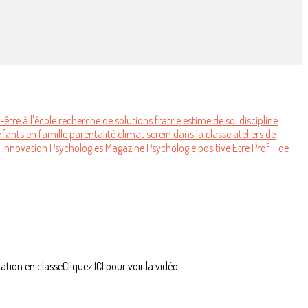
-être à l'école
recherche de solutions
fratrie
estime de soi
discipline
nfants
en famille
parentalité
climat serein
dans la classe
ateliers de
o
innovation
Psychologies Magazine
Psychologie positive
Etre Prof
+ de
tion en classeCliquez ICI pour voir la vidéo