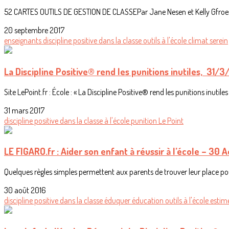
52 CARTES OUTILS DE GESTION DE CLASSEPar Jane Nesen et Kelly Gfroerer, 
20 septembre 2017
enseignants
discipline positive
dans la classe
outils
à l'école
climat serein
La Discipline Positive® rend les punitions inutiles, 31/3
Site LePoint.fr : École : « La Discipline Positive® rend les punitions inutil
31 mars 2017
discipline positive
dans la classe
à l'école
punition
Le Point
LE FIGARO.fr : Aider son enfant à réussir à l’école – 30 
Quelques règles simples permettent aux parents de trouver leur place pour
30 août 2016
discipline positive
dans la classe
éduquer
éducation
outils
à l'école
estime