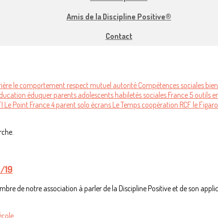
Amis de la Discipline Positive®
Contact
errière le comportement
respect mutuel
autorité
Compétences sociales
bien
ducation
éduquer
parents
adolescents
habiletés sociales
France 5
outils
e
FI
Le Point
France 4
parent solo
écrans
Le Temps
coopération
RCF
le Figar
rche.
8/19
e de notre association à parler de la Discipline Positive et de son applica
'école