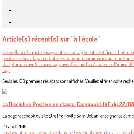
Article(s) récent(s) sur "à l'école"
bienveillance
fermeté
enseignants
encouragement
identifier les buts d
positive
ateliers de parents
ateliers
ados
autonomie
émotions
punition
é
discipline positive
Sciences cognitives
Féminin Bio
Académie d'Amiens
R
tags
Seuls les 100 premiers résultats sont affichés. Veuillez affiner votre reche
La Discipline Positive en classe: Facebook LIVE du 22/0
La page Facebook du site Etre Prof invite Sara Joban, enseignante et membr
23 août 2019
enseignants
discipline positive
dans la classe
outils
bien-être à l'école
à l