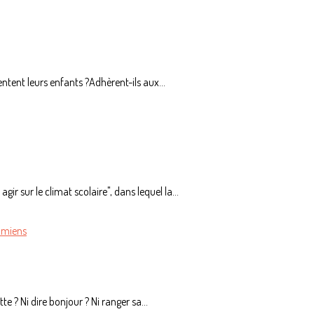
entent leurs enfants ?Adhèrent-ils aux...
r sur le climat scolaire", dans lequel la...
Amiens
e ? Ni dire bonjour ? Ni ranger sa...