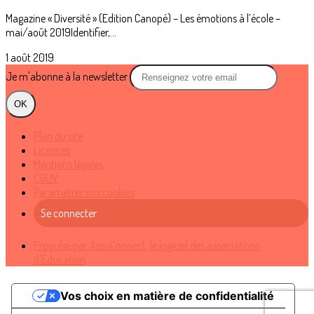
Magazine « Diversité » (Edition Canopé) – Les émotions à l’école –
mai/août 2019Identifier,...
1 août 2019
Je m'abonne à la newsletter
OK
Plan du site
Licences
Mentions légales
CGUV
Paramétrer vos cookies
Se connecter
Propulsé par AssoConnect, le logiciel des associations
d'Éducation
Vos choix en matière de confidentialité