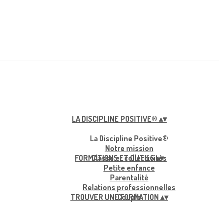
LA DISCIPLINE POSITIVE®
▴
▾
La Discipline Positive®
Notre mission
FORMATIONS ET OUTILS
Classe et collectivités
▴
▾
Petite enfance
Parentalité
Relations professionnelles
TROUVER UNE FORMATION
Couple
▴
▾