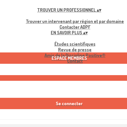
TROUVER UN PROFESSIONNEL
▴
▾
Trouver un intervenant par région et par domaine
Contacter ADPF
EN SAVOIR PLUS
▴
▾
Études scientifiques
Revue de presse
Amis de la Discipline Positive®
ESPACE MEMBRES
Contact
Se connecter